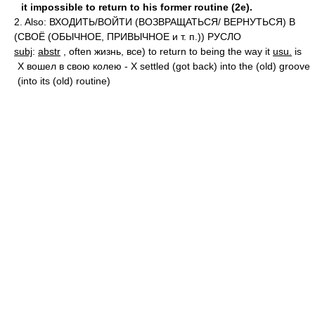
it impossible to return to his former routine (2e).
2. Also: ВХОДИТЬ/ВОЙТИ (ВОЗВРАЩАТЬСЯ/ ВЕРНУТЬСЯ) В
(СВОЁ (ОБЫЧНОЕ, ПРИВЫЧНОЕ и т. п.)) РУСЛО
subj
:
abstr
, often жизнь, все) to return to being the way it
usu.
is
X вошел в свою колею - X settled (got back) into the (old) groove
(into its (old) routine)