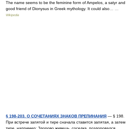
The name seems to be the feminine form of Ampelos, a satyr and
good friend of Dionysus in Greek mythology. It could also… …
Wikipedia
§ 198-203. О СОЧЕТАНИЯХ ЗНАКОВ ПРЕПИНАНИЯ
— § 198.
При встрече запятой и тире сначала ставится запятая, а затем
тире, например: Здорово живешь, соседка, поздоровался