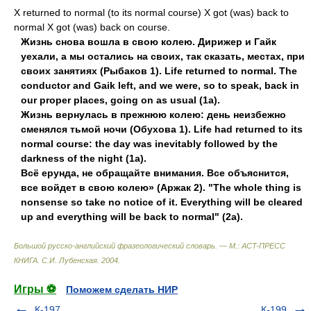
X returned to normal (to its normal course) X got (was) back to
normal X got (was) back on course.
Жизнь снова вошла в свою колею. Дирижер и Гайк
уехали, а мы остались на своих, так сказать, местах, при
своих занятиях (Рыбаков 1). Life returned to normal. The
conductor and Gaik left, and we were, so to speak, back in
our proper places, going on as usual (1a).
Жизнь вернулась в прежнюю колею: день неизбежно
сменялся тьмой ночи (Обухова 1). Life had returned to its
normal course: the day was inevitably followed by the
darkness of the night (1a).
Всё ерунда, не обращайте внимания. Все объяснится,
все войдет в свою колею» (Аржак 2). "The whole thing is
nonsense so take no notice of it. Everything will be cleared
up and everything will be back to normal" (2a).
Большой русско-английский фразеологический словарь. — М.: ACT-ПРЕСС
КНИГА
.
С.И. Лубенская
.
2004
.
Игры ⚽
Поможем сделать НИР
К-197
К-199