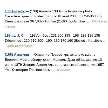
198 Ampella
— (198) Ampella 198 Ampella pas de photo
Caractéristiques orbitales Époque 18 août 2005 (JJ 2453600.5)
Demi grand axe 367,937×106 km (2,460 ua) Aphélie …
Wikipédia en
Français
198 av. J.-C.
— 198 Années : 201 200 199 198 197 196 195
Décennies : 220 210 200 190 180 170 160 Siècles : IIIe siècle …
Wikipédia en Français
(198) Ампелия
— Открытие Первооткрыватель Альфонс
Борелли Место обнаружения Марсель Дата обнаружения 13
июня 1879 Эпоним Ампел Альтернативные обозначения 1957
YA1 Категория Главное коль …
Википедия