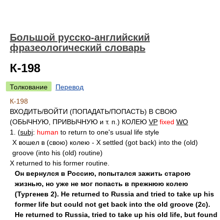
Большой русско-английский
фразеологический словарь
К-198
Толкование
Перевод
К-198
ВХОДИТЬ/ВОЙТИ (ПОПАДАТЬ/ПОПАСТЬ) В СВОЮ
(ОБЫЧНУЮ, ПРИВЫЧНУЮ и т. п.) КОЛЕЮ
VP
fixed
WO
1. (
subj
:
human
to return to one's usual life style
X вошел в (свою) колею - X settled (got back) into the (old)
groove (into his (old) routine)
X returned to his former routine.
Он вернулся в Россию, попытался зажить старою
жизнью, но уже не мог попасть в прежнюю колею
(Тургенев 2). Не returned to Russia and tried to take up his
former life but could not get back into the old groove (2c).
He returned to Russia, tried to take up his old life, but found