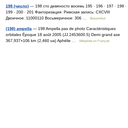
198 (число)
— 198 сто девяносто восемь 195 · 196 · 197 · 198 ·
199 · 200 · 201 Факторизация: Римская запись: CXCVIII
Двоичное: 11000110 Восьмеричное: 306 …
Википедия
(198) ampella
— 198 Ampella pas de photo Caractéristiques
orbitales Époque 18 août 2005 (JJ 2453600.5) Demi grand axe
367,937×106 km (2,460 ua) Aphélie …
Wikipédia en Français