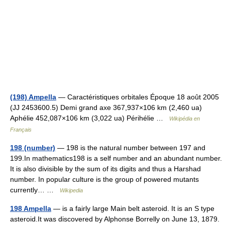
(198) Ampella
— Caractéristiques orbitales Époque 18 août 2005
(JJ 2453600.5) Demi grand axe 367,937×106 km (2,460 ua)
Aphélie 452,087×106 km (3,022 ua) Périhélie …
Wikipédia en
Français
198 (number)
— 198 is the natural number between 197 and
199.In mathematics198 is a self number and an abundant number.
It is also divisible by the sum of its digits and thus a Harshad
number. In popular culture is the group of powered mutants
currently… …
Wikipedia
198 Ampella
— is a fairly large Main belt asteroid. It is an S type
asteroid.It was discovered by Alphonse Borrelly on June 13, 1879.