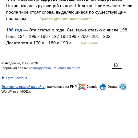
Петро, касаясь рукавицей шапки. Шолохов Примечание. Если
после тире стоят слова, выделяющиеся по существующим
правилам… …
Правила русского правописания
198 год
— Эта статья о годе. См. также статью о числе 198.
Годы 194 · 195 · 196 · 197 198 199 · 200 · 201 · 202
Десятилетия 170 е · 180 е 190 е …
Википедия
© Академик, 2000-2026
18+
Обратная связь:
Техподдержка
,
Реклама на сайте
👣 Путешествия
Экспорт словарей на сайты
, сделанные на PHP,
Joomla,
Drupal,
WordPress, MODx.